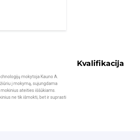
Kvalifikacija
echnologijų mokytoja Kauno A.
požiūriu į mokymą, sujungdama
 mokinius ateities iššūkiams.
ius ne tik išmokti, bet ir suprasti