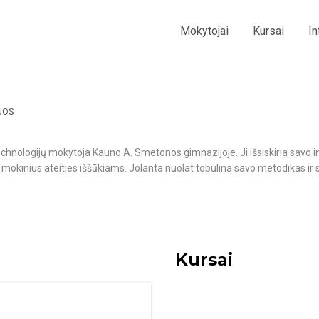
Mokytojai
Kursai
In
JOS
echnologijų mokytoja Kauno A. Smetonos gimnazijoje. Ji išsiskiria savo
okinius ateities iššūkiams. Jolanta nuolat tobulina savo metodikas ir ska
Kursai