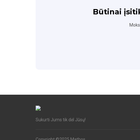
Būtinai įsit
Moksl
Sukurti Jums tik dėl Jūsų!
Copyright ©2025 Mathos