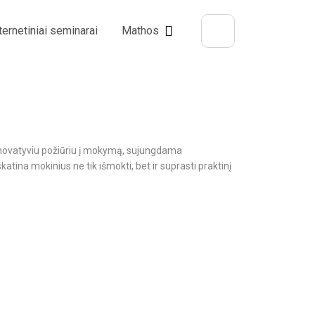
ternetiniai seminarai
Mathos
 inovatyviu požiūriu į mokymą, sujungdama
tina mokinius ne tik išmokti, bet ir suprasti praktinį