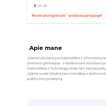
€
/ ak. val.
Norint užsiregistruoti - privaloma prisijungti!
Apie mane
Jolanta Lukočienė yra matematikos ir informacinių t
Smetonos gimnazijoje. Ji išsiskiria savo inovatyviu 
matematikos ir technologijų žinias tam, kad paruoštų
Jolanta nuolat tobulina savo metodikas ir skatina mokin
praktinį žinių pritaikymą.