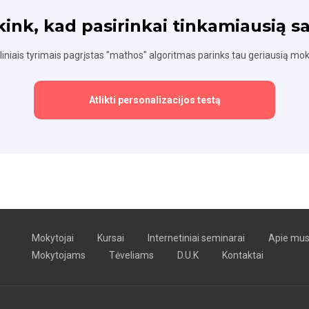
ikink, kad pasirinkai tinkamiausią 
iniais tyrimais pagrįstas "mathos" algoritmas parinks tau geriausią mok
Atlikti personalizacijos testą
Mokytojai
Kursai
Internetiniai seminarai
Apie mu
Mokytojams
Tėveliams
D.U.K
Kontaktai