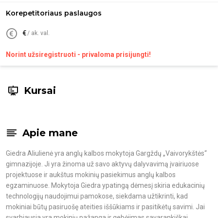
Korepetitoriaus paslaugos
€
/ ak. val.
Norint užsiregistruoti - privaloma prisijungti!
Kursai
Apie mane
Giedra Aliulienė yra anglų kalbos mokytoja Gargždų „Vaivorykštės“
gimnazijoje. Ji yra žinoma už savo aktyvų dalyvavimą įvairiuose
projektuose ir aukštus mokinių pasiekimus anglų kalbos
egzaminuose. Mokytoja Giedra ypatingą dėmesį skiria edukacinių
technologijų naudojimui pamokose, siekdama užtikrinti, kad
mokiniai būtų pasiruošę ateities iššūkiams ir pasitikėtų savimi. Jai
svarbiausia yra mokinių pažanga ir gebėjimas savarankiškai