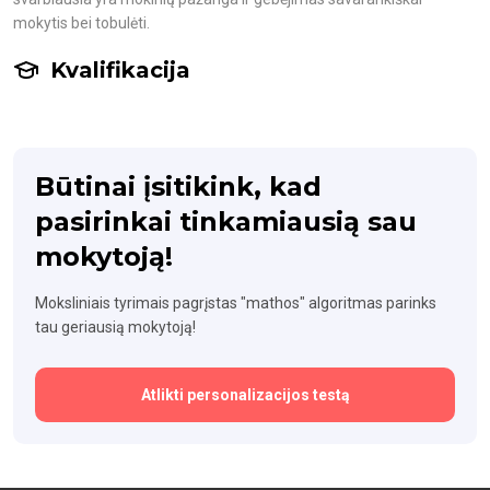
mokytis bei tobulėti.
Kvalifikacija
Būtinai įsitikink, kad
pasirinkai tinkamiausią sau
mokytoją!
Moksliniais tyrimais pagrįstas "mathos" algoritmas parinks
tau geriausią mokytoją!
Atlikti personalizacijos testą