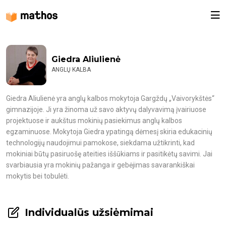
Giedra Aliulienė
ANGLŲ KALBA
Giedra Aliulienė yra anglų kalbos mokytoja Gargždų „Vaivorykštės“
gimnazijoje. Ji yra žinoma už savo aktyvų dalyvavimą įvairiuose
projektuose ir aukštus mokinių pasiekimus anglų kalbos
egzaminuose. Mokytoja Giedra ypatingą dėmesį skiria edukacinių
technologijų naudojimui pamokose, siekdama užtikrinti, kad
mokiniai būtų pasiruošę ateities iššūkiams ir pasitikėtų savimi. Jai
svarbiausia yra mokinių pažanga ir gebėjimas savarankiškai
mokytis bei tobulėti.
Individualūs užsiėmimai