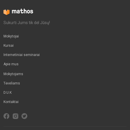
Sukurti Jums tik dėl Jūsų!
Mokytojai
Kursai
Internetiniai seminarai
Apie mus
Mokytojams
Tėveliams
D.U.K
Kontaktai