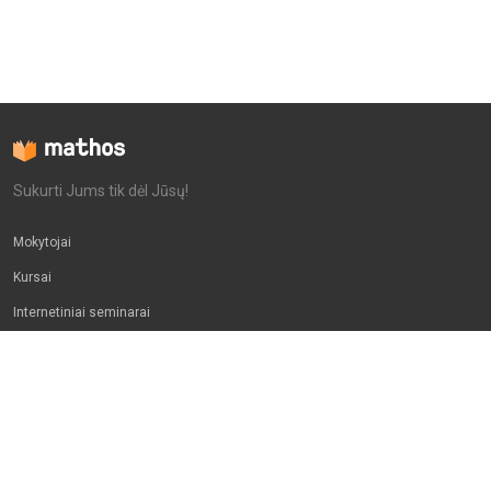
Sukurti Jums tik dėl Jūsų!
Mokytojai
Kursai
Internetiniai seminarai
Apie mus
Mokytojams
Tėveliams
D.U.K
Kontaktai